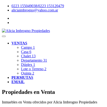
0223 155049038/0223 153120479
aliciaimbrogno@yahoo.com.ar
VENTAS
Campo
1
Casa
6
Chalet
13
Departamento
31
Dúplex
1
Lote o Terreno
2
Quinta
2
PERMUTAS
EMAIL
Propiedades en Venta
Inmuebles en Venta ofrecidos por Alicia Imbrogno Propiedades