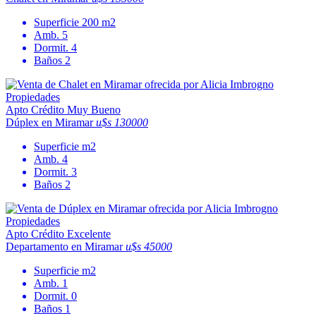
Superficie
200 m2
Amb.
5
Dormit.
4
Baños
2
Apto Crédito
Muy Bueno
Dúplex en Miramar
u$s 130000
Superficie
m2
Amb.
4
Dormit.
3
Baños
2
Apto Crédito
Excelente
Departamento en Miramar
u$s 45000
Superficie
m2
Amb.
1
Dormit.
0
Baños
1