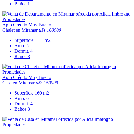
Baños
1
Apto Crédito
Muy Bueno
Chalet en Miramar
u$s 160000
Superficie
1111 m2
Amb.
5
Dormit.
4
Baños
3
Apto Crédito
Muy Bueno
Casa en Miramar
u$s 150000
Superficie
160 m2
Amb.
6
Dormit.
4
Baños
3