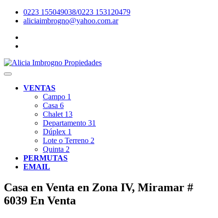
0223 155049038/0223 153120479
aliciaimbrogno@yahoo.com.ar
VENTAS
Campo
1
Casa
6
Chalet
13
Departamento
31
Dúplex
1
Lote o Terreno
2
Quinta
2
PERMUTAS
EMAIL
Casa en Venta en Zona IV, Miramar #
6039
En Venta