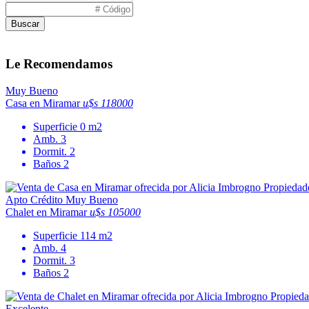
Buscar
Le Recomendamos
Muy Bueno
Casa en Miramar
u$s 118000
Superficie
0 m2
Amb.
3
Dormit.
2
Baños
2
Apto Crédito
Muy Bueno
Chalet en Miramar
u$s 105000
Superficie
114 m2
Amb.
4
Dormit.
3
Baños
2
Excelente