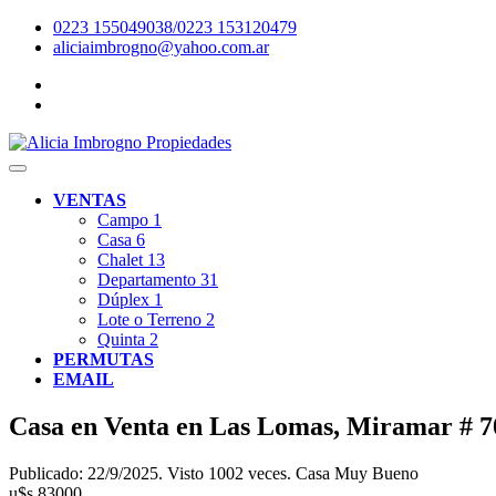
0223 155049038/0223 153120479
aliciaimbrogno@yahoo.com.ar
VENTAS
Campo
1
Casa
6
Chalet
13
Departamento
31
Dúplex
1
Lote o Terreno
2
Quinta
2
PERMUTAS
EMAIL
Casa en Venta en Las Lomas, Miramar # 
Publicado: 22/9/2025. Visto 1002 veces. Casa Muy Bueno
u$s 83000