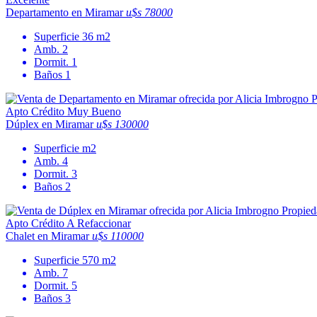
Departamento en Miramar
u$s 78000
Superficie
36 m2
Amb.
2
Dormit.
1
Baños
1
Apto Crédito
Muy Bueno
Dúplex en Miramar
u$s 130000
Superficie
m2
Amb.
4
Dormit.
3
Baños
2
Apto Crédito
A Refaccionar
Chalet en Miramar
u$s 110000
Superficie
570 m2
Amb.
7
Dormit.
5
Baños
3