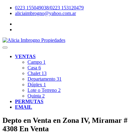
0223 155049038/0223 153120479
aliciaimbrogno@yahoo.com.ar
VENTAS
Campo
1
Casa
6
Chalet
13
Departamento
31
Dúplex
1
Lote o Terreno
2
Quinta
2
PERMUTAS
EMAIL
Depto en Venta en Zona IV, Miramar #
4308
En Venta