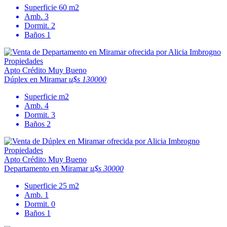
Superficie
60 m2
Amb.
3
Dormit.
2
Baños
1
Apto Crédito
Muy Bueno
Dúplex en Miramar
u$s 130000
Superficie
m2
Amb.
4
Dormit.
3
Baños
2
Apto Crédito
Muy Bueno
Departamento en Miramar
u$s 30000
Superficie
25 m2
Amb.
1
Dormit.
0
Baños
1