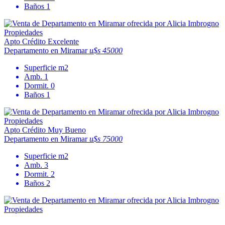
Baños
1
Apto Crédito
Excelente
Departamento en Miramar
u$s 45000
Superficie
m2
Amb.
1
Dormit.
0
Baños
1
Apto Crédito
Muy Bueno
Departamento en Miramar
u$s 75000
Superficie
m2
Amb.
3
Dormit.
2
Baños
2