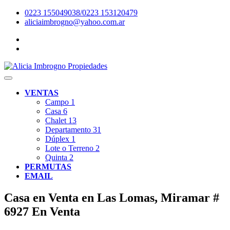
0223 155049038/0223 153120479
aliciaimbrogno@yahoo.com.ar
VENTAS
Campo
1
Casa
6
Chalet
13
Departamento
31
Dúplex
1
Lote o Terreno
2
Quinta
2
PERMUTAS
EMAIL
Casa en Venta en Las Lomas, Miramar #
6927
En Venta