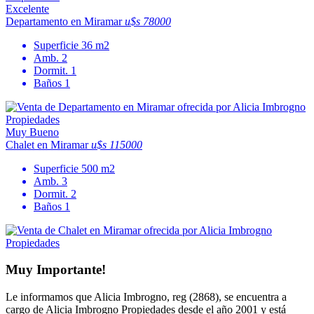
Excelente
Departamento en Miramar
u$s 78000
Superficie
36 m2
Amb.
2
Dormit.
1
Baños
1
Muy Bueno
Chalet en Miramar
u$s 115000
Superficie
500 m2
Amb.
3
Dormit.
2
Baños
1
Muy Importante!
Le informamos que Alicia Imbrogno, reg (2868), se encuentra a
cargo de Alicia Imbrogno Propiedades desde el año 2001 y está