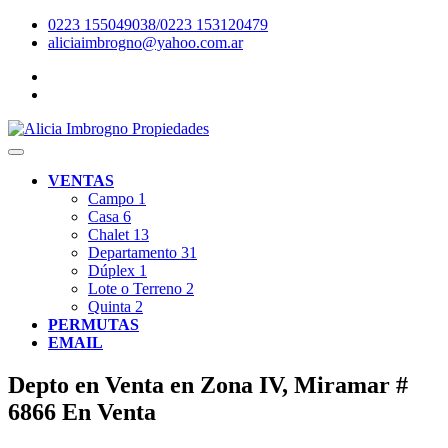
0223 155049038/0223 153120479
aliciaimbrogno@yahoo.com.ar
VENTAS
Campo
1
Casa
6
Chalet
13
Departamento
31
Dúplex
1
Lote o Terreno
2
Quinta
2
PERMUTAS
EMAIL
Depto en Venta en Zona IV, Miramar #
6866
En Venta