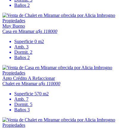
Baños
2
Muy Bueno
Casa en Miramar
u$s 118000
Superficie
0 m2
Amb.
3
Dormit.
2
Baños
2
Apto Crédito
A Refaccionar
Chalet en Miramar
u$s 110000
Superficie
570 m2
Amb.
7
Dormit.
5
Baños
3