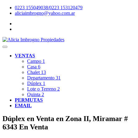
0223 155049038/0223 153120479
aliciaimbrogno@yahoo.com.ar
VENTAS
Campo
1
Casa
6
Chalet
13
Departamento
31
Dúplex
1
Lote o Terreno
2
Quinta
2
PERMUTAS
EMAIL
Dúplex en Venta en Zona II, Miramar #
6343
En Venta