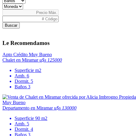
Buscar
Le Recomendamos
Apto Crédito
Muy Bueno
Chalet en Miramar
u$s 125000
Superficie
m2
Amb.
6
Dormit.
5
Baños
3
Muy Bueno
Departamento en Miramar
u$s 130000
Superficie
90 m2
Amb.
5
Dormit.
4
Baños
3