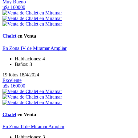
Muy Bueno
u$s 160000
Chalet
en Venta
En Zona IV de Miramar
Ampliar
Habitaciones:
4
Baños:
3
19 fotos
18/4/2024
Excelente
u$s 160000
Chalet
en Venta
En Zona II de Miramar
Ampliar
Habitaciones:
3