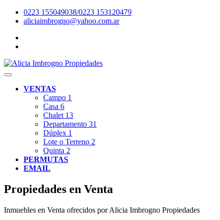
0223 155049038/0223 153120479
aliciaimbrogno@yahoo.com.ar
VENTAS
Campo
1
Casa
6
Chalet
13
Departamento
31
Dúplex
1
Lote o Terreno
2
Quinta
2
PERMUTAS
EMAIL
Propiedades en Venta
Inmuebles en Venta ofrecidos por Alicia Imbrogno Propiedades