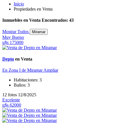
Inicio
Propiedades en Venta
Inmuebles en Venta Encontrados: 43
Mostrar Todos
Miramar
Muy Bueno
u$s 175000
Depto
en Venta
En Zona I de Miramar
Ampliar
Habitaciones:
3
Baños:
3
12 fotos
12/8/2025
Excelente
u$s 62000