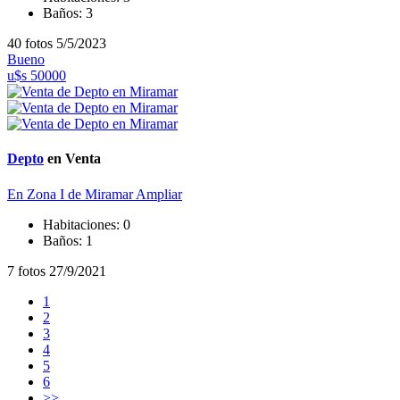
Baños:
3
40 fotos
5/5/2023
Bueno
u$s 50000
Depto
en Venta
En Zona I de Miramar
Ampliar
Habitaciones:
0
Baños:
1
7 fotos
27/9/2021
1
2
3
4
5
6
>>